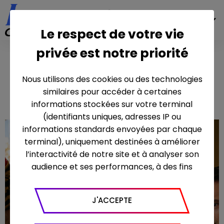
FR
Le respect de votre vie
privée est notre priorité
2008 -
Mitterrand à
Nous utilisons des cookies ou des technologies
Vichy
similaires pour accéder à certaines
informations stockées sur votre terminal
(identifiants uniques, adresses IP ou
informations standards envoyées par chaque
terminal), uniquement destinées à améliorer
l’interactivité de notre site et à analyser son
audience et ses performances, à des fins
statistiques. Nous utilisons à ce titre l’outil
Google Analytics pour générer des rapports
J'ACCEPTE
sur le trafic (nombre de visites, temps passé
sur le site, nombre de pages vues en moyenne,